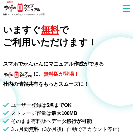
無料マニュアル作成・マルチデバイスで管理
いますぐ
無料
で
ご利用いただけます！
スマホでかんたんにマニュアル作成ができる
に、
無料版が登場！
社内の情報共有をもっとスムーズに！
ユーザー登録は
5名までOK
ストレージ容量は
最大100MB
そのまま有料版へ
データ移行が可能
3ヵ月間
無料
（3か月後に自動でアカウント停止）